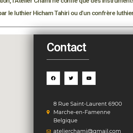
ion, l'Atelier Chami ne confie que des instruments
par le luthier Hicham Tahiri ou d'un confrère luthier
Contact
8 Rue Saint-Laurent 6900
Marche-en-Famenne
Belgique
atelierchami@gmail.com