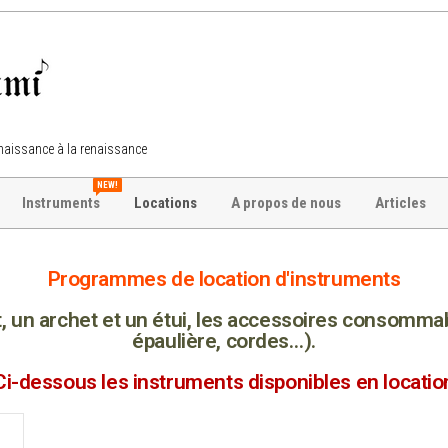
 naissance à la renaissance
NEW!
Instruments
Locations
A propos de nous
Articles
Programmes de location d'instruments
un archet et un étui, l
es accessoires consommabl
épaulière, cordes…)
.
Ci-dessous les instruments disponibles en locatio