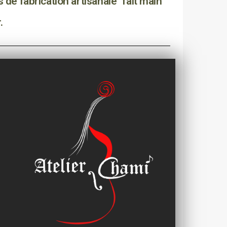
 de fabrication artisanale "fait main"
.